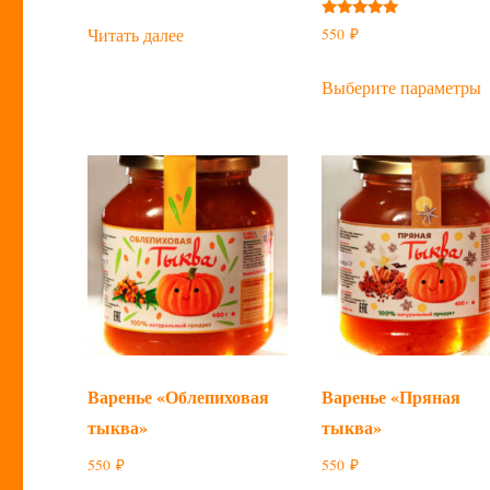
Оценка
Читать далее
550
₽
5.00
из 5
Э
Выберите параметры
т
и
н
в
в
н
с
т
Варенье «Облепиховая
Варенье «Пряная
тыква»
тыква»
550
₽
550
₽