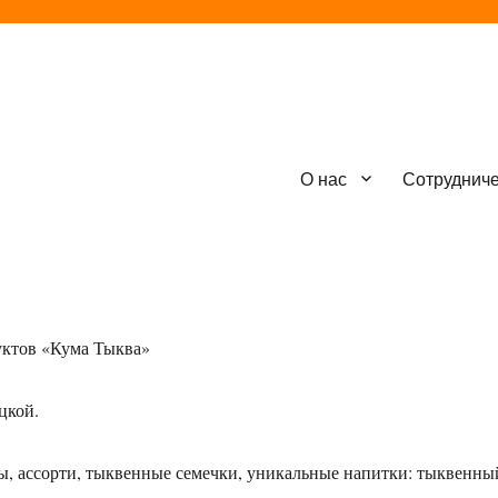
О нас
Сотруднич
уктов «Кума Тыква»
цкой.
ты, ассорти, тыквенные семечки, уникальные напитки: тыквенны