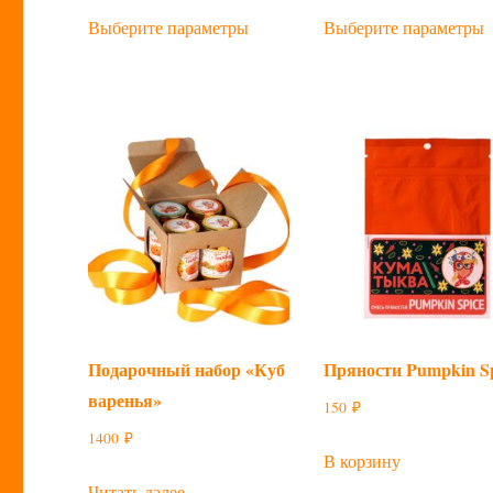
Этот
Э
Выберите параметры
Выберите параметры
товар
т
имеет
и
несколько
н
вариаций.
в
Опции
можно
выбрать
в
на
н
странице
с
товара.
т
Подарочный набор «Куб
Пряности Pumpkin S
варенья»
150
₽
1400
₽
В корзину
Читать далее