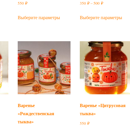
Диапазон
550
₽
350
₽
–
500
₽
цен:
Этот
Это
Выберите параметры
Выберите параметры
350 ₽
тот
товар
тов
–
овар
имеет
име
500 ₽
меет
несколько
нес
есколько
вариаций.
вар
ариаций.
Опции
Оп
Опции
можно
мож
можно
выбрать
выб
ыбрать
на
на
а
странице
стр
транице
товара.
това
овара.
Варенье
Варенье «Цитрусовая
«Рождественская
тыква»
тыква»
550
₽