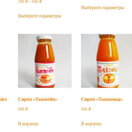
Диапазон
350
₽
–
550
₽
тот
Это
Выберите параметры
цен:
овар
Этот
тов
Выберите параметры
350 ₽
меет
товар
име
–
есколько
имеет
нес
550 ₽
ариаций.
несколько
вар
Опции
вариаций.
Оп
можно
Опции
мож
ыбрать
можно
выб
а
выбрать
на
транице
на
стр
овара.
странице
това
товара.
pice
Сироп «Тыквейн»
Сироп «Тыквонад»
500
₽
500
₽
В корзину
В корзину