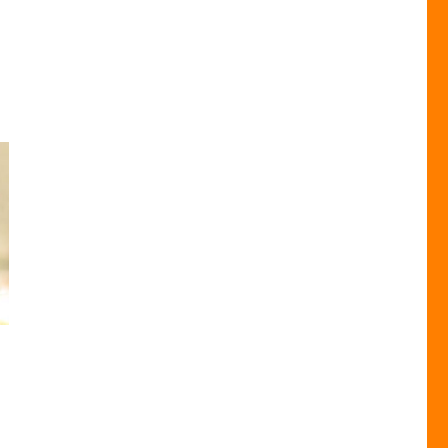
т
ар
ет
колько
иаций.
ции
но
рать
анице
ра.