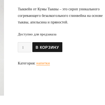
Тыквейн от Кумы Тыквы – это сироп уникального
согревающего безалкогольного глинвейна на основе
тыквы, апельсина и пряностей.
Доступно для предзаказа
Количество
В КОРЗИНУ
товара
Сироп
Категория:
напитки
«Тыквейн»