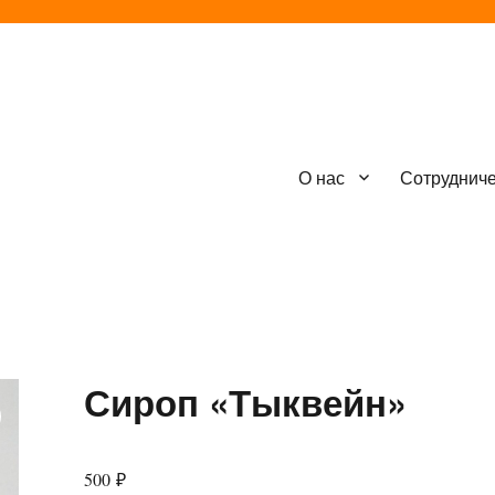
О нас
Сотруднич
Сироп «Тыквейн»
500
₽