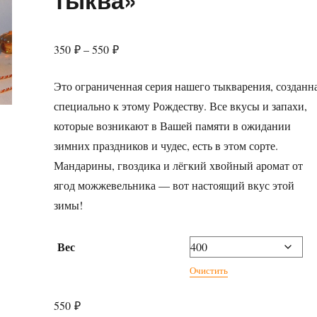
Диапазон
350
₽
–
550
₽
цен:
Это ограниченная серия нашего тыкварения, созданн
350 ₽
специально к этому Рождеству. Все вкусы и запахи,
–
которые возникают в Вашей памяти в ожидании
550 ₽
зимних праздников и чудес, есть в этом сорте.
Мандарины, гвоздика и лёгкий хвойный аромат от
ягод можжевельника — вот настоящий вкус этой
зимы!
Вес
Очистить
550
₽