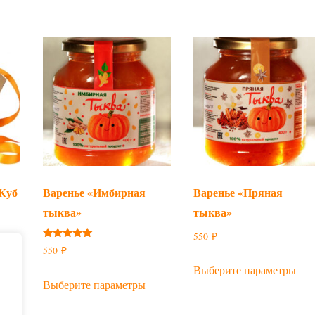
Куб
Варенье «Имбирная
Варенье «Пряная
тыква»
тыква»
550
₽
Оценка
550
₽
5.00
Это
из 5
Выберите параметры
Этот
тов
Выберите параметры
товар
име
имеет