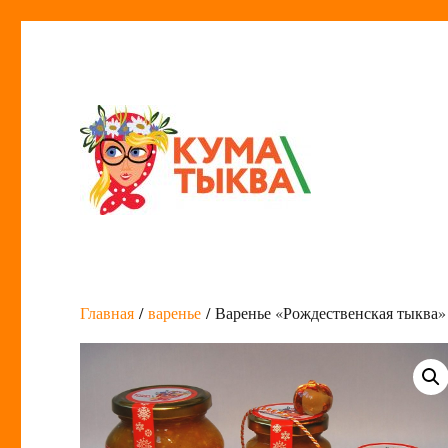
Кума Тыква
Главная
/
варенье
/ Варенье «Рождественская тыква»