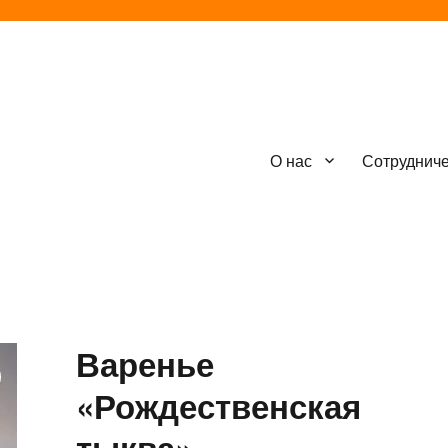
О нас
Сотруднич
Варенье
«Рождественская
тыква»