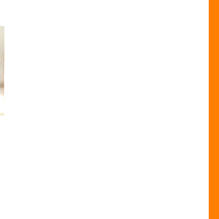
т
ар
ет