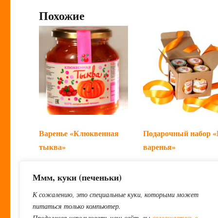
Похожие
Варенье «Клюквенная
Подарочный набор «
тыква»
варенья»
550
₽
1400
₽
Ммм, куки (печеньки)
Этот
Выберите параметры
Читать далее
товар
К сожалению, это специальные куки, которыми может
имеет
питаться только компьютер.
Продолжая использовать наш сайт, вы
соглашаетесь с