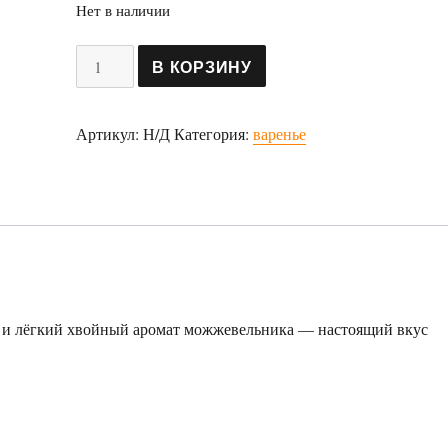
Нет в наличии
Количество
В КОРЗИНУ
товара
Варенье
Артикул:
Н/Д
Категория:
варенье
«Рождественская
тыква»
и и лёгкий хвойный аромат можжевельника — настоящий вкус