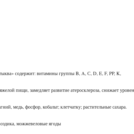
ыква» содержит: витамины группы B, A, С, D, E, F, PP, K,
желой пищи, замедляет развитие атеросклероза, снижает урове
ний, медь, фосфор, кобальт; клетчатку; растительные сахара.
гвоздика, можжевеловые ягоды