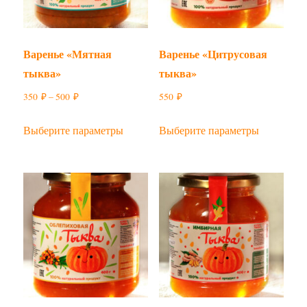
Варенье «Мятная
Варенье «Цитрусовая
тыква»
тыква»
Диапазон
350
₽
–
500
₽
550
₽
цен:
Этот
Этот
Выберите параметры
Выберите параметры
350 ₽
товар
товар
–
имеет
имеет
500 ₽
несколько
несколько
вариаций.
вариаций.
Опции
Опции
можно
можно
выбрать
выбрать
на
на
странице
странице